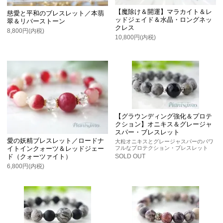
【魔除け＆開運】マラカイト＆レ
慈愛と平和のブレスレット／本翡
ッドジェイド＆水晶・ロングネッ
翠＆リバーストーン
クレス
8,800円(内税)
10,800円(内税)
【グラウンディング強化＆プロテ
クション】オニキス＆グレージャ
スパー・ブレスレット
愛の妖精ブレスレット／ロードナ
大粒オニキスとグレージャスパーのパワ
フルなプロテクション・ブレスレット
イトインクォーツ＆レッドジェー
SOLD OUT
ド（クォーツァイト）
6,800円(内税)