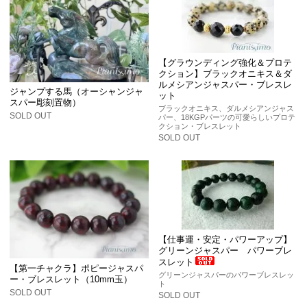
【グラウンディング強化＆プロテ
クション】ブラックオニキス＆ダ
ルメシアンジャスパー・ブレスレ
ジャンプする馬（オーシャンジャ
ット
スパー彫刻置物）
ブラックオニキス、ダルメシアンジャス
SOLD OUT
パー、18KGPパーツの可愛らしいプロテ
クション・ブレスレット
SOLD OUT
【仕事運・安定・パワーアップ】
グリーンジャスパー パワーブレ
スレット
【第一チャクラ】ポピージャスパ
グリーンジャスパーのパワーブレスレッ
ー・ブレスレット（10mm玉）
ト
SOLD OUT
SOLD OUT