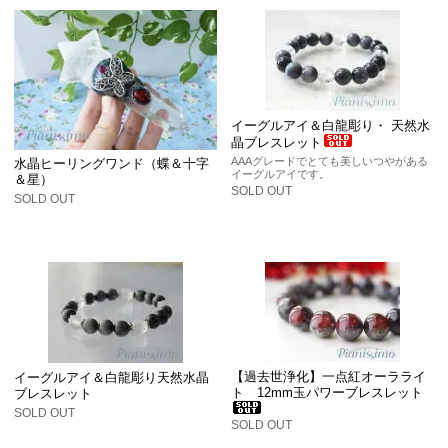
イーグルアイ＆白龍彫り・ 天然水
晶ブレスレット
AAAグレードでとても美しいつやがある
水晶ヒーリングワンド（蝶＆十字
イーグルアイです。
＆星）
SOLD OUT
SOLD OUT
【過去世浄化】一点紅オーラライ
イーグルアイ＆白龍彫り天然水晶
ト 12mm玉パワーブレスレット
ブレスレット
SOLD OUT
SOLD OUT