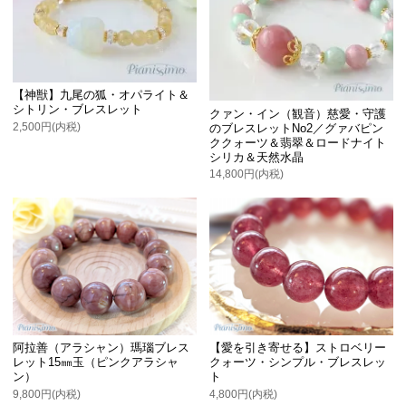
【神獣】九尾の狐・オパライト＆
シトリン・ブレスレット
クァン・イン（観音）慈愛・守護
2,500円(内税)
のブレスレットNo2／グァバピン
ククォーツ＆翡翠＆ロードナイト
シリカ＆天然水晶
14,800円(内税)
阿拉善（アラシャン）瑪瑙ブレス
【愛を引き寄せる】ストロベリー
レット15㎜玉（ピンクアラシャ
クォーツ・シンプル・ブレスレッ
ン）
ト
9,800円(内税)
4,800円(内税)