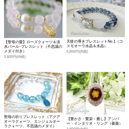
天使の導きブレスレットNo.1（コ
【聖母の愛】ローズクォーツ＆淡
スモオーラ水晶＆水晶）
水パール･ブレスレット（不思議の
メダイ付き）
6,800円(内税)
5,800円(内税)
聖母の祈りブレスレット（アクア
【豊かさ・繁栄・癒し】アンバ
オーラクォーツ、エンジェルオー
ー・インタリオ・リング（薔薇）
ラクォーツ、不思議のメダイ）
3,800円(内税)