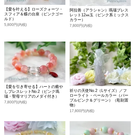
【愛を叶える】ローズクォーツ・
阿拉善（アラシャン）瑪瑙ブレス
スフィア＆蝶の台座（ピンクゴー
レット12㎜玉（ピンク系ミックス
ルド）
カラー）
5,800円(内税)
7,800円(内税)
【愛を引き寄せる】ハートの癒や
祈りの天使No.2（Lサイズ）／フ
しブレスレットNo.2（ピンク瑪
ローライト・ペールカラー（パー
瑙・聖母マリアのメダイ付き）
プルピンク＆グリーン）（彫刻置
7,800円(内税)
物）
17,800円(内税)