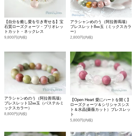
【自分を癒し愛を引き寄せる】宝
アラシャンめのう（阿拉善瑪瑙）
石質ローズクォーツ・ブリオレッ
ブレスレット8㎜玉（ミックスカラ
トカット・ネックレス
ー）
9,800円(内税)
2,800円(内税)
アラシャンめのう（阿拉善瑪瑙）
【Open Heart 愛にハートを開く】
ブレスレット12㎜玉（パステルミ
ローズクォーツ＆シリシャスシス
ックスカラー）
ト＆水晶(薔薇カット）ブレスレッ
8,800円(内税)
ト
5,800円(内税)