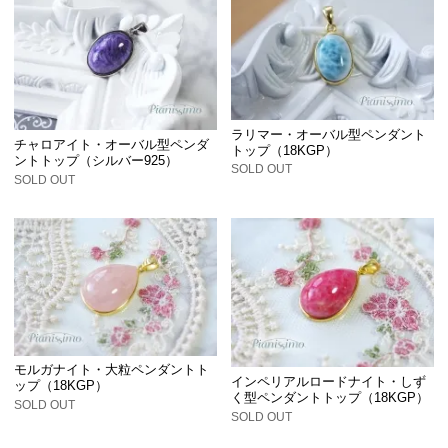
ラリマー・オーバル型ペンダント
チャロアイト・オーバル型ペンダ
トップ（18KGP）
ントトップ（シルバー925）
SOLD OUT
SOLD OUT
モルガナイト・大粒ペンダントト
インペリアルロードナイト・しず
ップ（18KGP）
く型ペンダントトップ（18KGP）
SOLD OUT
SOLD OUT