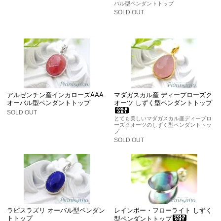
バル型ペンダントトップ
SOLD OUT
アルゼンチン産インカローズAAA
マダガスカル産 ディープローズク
オーバル型ペンダントトップ
オーツ しずく型ペンダントトップ
SOLD OUT
とても美しいマダガスカル産ディープロ
ーズクオーツのしずく型ペンダントトッ
プ
SOLD OUT
ラピスラズリ オーバル型ペンダン
レインボー・フローライト しずく
トトップ
型ペンダントトップ