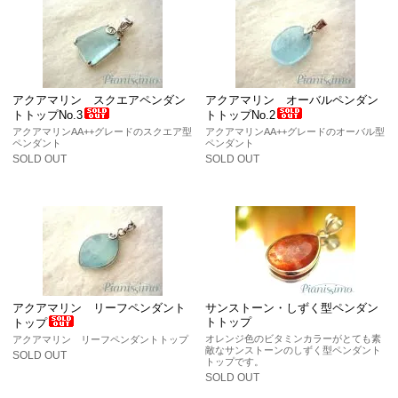
アクアマリン スクエアペンダン
アクアマリン オーバルペンダン
トトップNo.3
トトップNo.2
アクアマリンAA++グレードのスクエア型
アクアマリンAA++グレードのオーバル型
ペンダント
ペンダント
SOLD OUT
SOLD OUT
アクアマリン リーフペンダント
サンストーン・しずく型ペンダン
トトップ
トップ
オレンジ色のビタミンカラーがとても素
アクアマリン リーフペンダントトップ
敵なサンストーンのしずく型ペンダント
SOLD OUT
トップです。
SOLD OUT