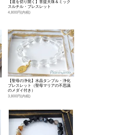
【道を切り開く】菩提天珠＆ミック
スルチル・ブレスレット
4,800円(内税)
【聖母の浄化】水晶タンブル・浄化
ブレスレット（聖母マリアの不思議
のメダイ付き）
3,800円(内税)