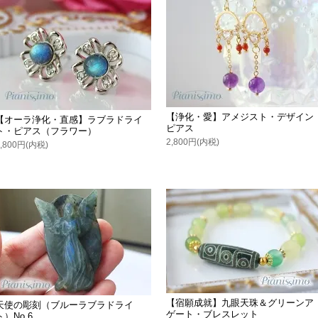
【浄化・愛】アメジスト・デザイン
【オーラ浄化・直感】ラブラドライ
ピアス
ト・ピアス（フラワー）
2,800円(内税)
3,800円(内税)
【宿願成就】九眼天珠＆グリーンア
天使の彫刻（ブルーラブラドライ
ゲート・ブレスレット
ト）No.6