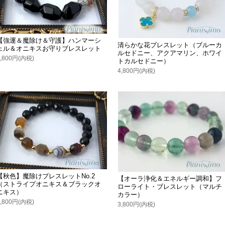
【強運＆魔除け＆守護】ハンマーシ
清らかな花ブレスレット（ブルーカ
ェル＆オニキスお守りブレスレット
ルセドニー、アクアマリン、ホワイ
4,800円(内税)
トカルセドニー）
4,800円(内税)
【秋色】魔除けブレスレットNo.2
【オーラ浄化＆エネルギー調和】フ
（ストライプオニキス＆ブラックオ
ローライト・ブレスレット（マルチ
ニキス）
カラー）
4,800円(内税)
3,800円(内税)