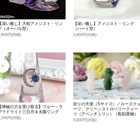
【深い癒し】大粒アメジスト・リン
【深い癒し】アメジスト・リング
グ（オーバル型）
（ハート型）
3,800円(内税)
3,800円(内税)
祈りの天使（Sサイズ）／ローズク
【神秘の力を受け取る】ブルー・ラ
ーツ、グリーンストロベリークォー
ブラドライト三日月＆太陽リング
ツ（アベンチュリン）（彫刻置物）
3,300円(内税)
3,800円(内税)