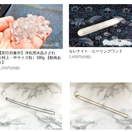
セレナイト・ヒーリングワンド
【割引対象外】浄化用水晶さざれ
2,400円(内税)
（特上・中サイズ粒）180g 【動画あ
り】
2,200円(内税)