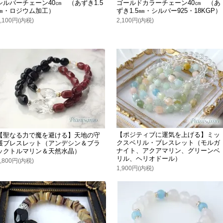
シルバーチェーン40㎝ （あずき1.5
ゴールドカラーチェーン40㎝ （あ
㎜・ロジウム加工）
ずき1.5㎜・シルバー925・18KGP）
2,100円(内税)
2,100円(内税)
【ポジティブに運気を上げる】ミッ
【聖なる力で魔を避ける】天地の守
クスベリル・ブレスレット（モルガ
護ブレスレット（アンデシン＆ブラ
ナイト、アクアマリン、グリーンベ
ックトルマリン＆天然水晶）
リル、ヘリオドール）
4,800円(内税)
1,900円(内税)