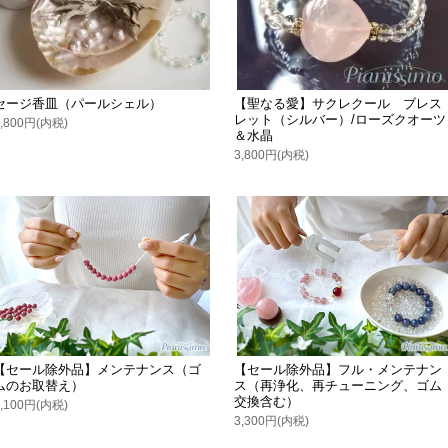
セージ香皿（パールシェル）
【聖なる愛】サクレクール ブレス
レット（シルバー）/ローズクオーツ
1,800円(内税)
＆水晶
3,800円(内税)
【セール除外品】メンテナンス（ゴ
【セール除外品】フル・メンテナン
ムのお取替え）
ス（再浄化、再チューニング、ゴム
交換含む）
1,100円(内税)
3,300円(内税)