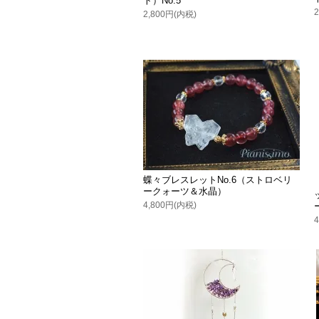
ト）No.5
2,800円(内税)
蝶々ブレスレットNo.6（ストロベリ
ークォーツ＆水晶）
4,800円(内税)