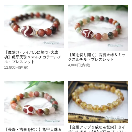
【魔除け･ライバルに勝つ･大成
【道を切り開く】菩提天珠＆ミッ
功】虎牙天珠＆マルチカラールチ
クスルチル・ブレスレット
ル・ブレスレット
4,800円(内税)
12,800円(内税)
【金運アップ＆成功＆繁栄】タイ
【長寿・吉事を招く】亀甲天珠＆
チンルチル・AAAパワーブレスレ