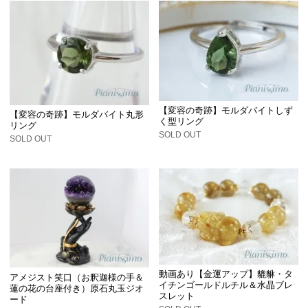
【変容の奇跡】モルダバイトしず
【変容の奇跡】モルダバイト丸形
く型リング
リング
SOLD OUT
SOLD OUT
動画あり【金運アップ】貔貅・タ
アメジスト笑口（お釈迦様の手＆
イチンゴールドルチル＆水晶ブレ
蓮の花の台座付き）原石丸玉ジオ
スレット
ード