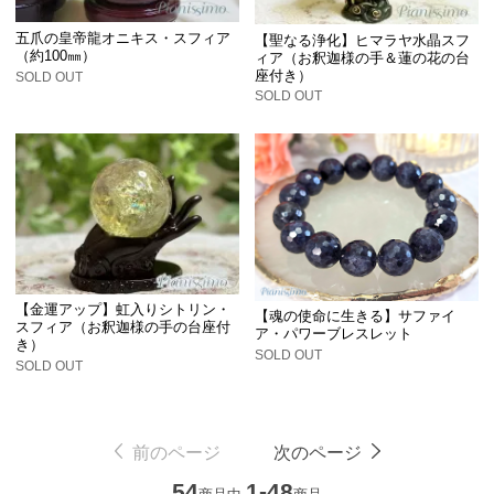
五爪の皇帝龍オニキス・スフィア
【聖なる浄化】ヒマラヤ水晶スフ
（約100㎜）
ィア（お釈迦様の手＆蓮の花の台
座付き）
SOLD OUT
SOLD OUT
【金運アップ】虹入りシトリン・
【魂の使命に生きる】サファイ
スフィア（お釈迦様の手の台座付
ア・パワーブレスレット
き）
SOLD OUT
SOLD OUT
前のページ
次のページ
54
1-48