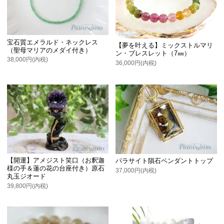
宝石質エメラルド・ネックレス
【夢を叶える】ミックストルマリ
（聖母マリアのメダイ付き）
ン・ブレスレット（7㎜）
38,000円(内税)
36,000円(内税)
【開運】アメジスト笑口（お釈迦
パラサイト隕石ペンダントトップ
様の手＆蓮の花の台座付き）原石
37,000円(内税)
丸玉ジオード
39,800円(内税)