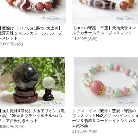
【神々の守護・幸運】天地天珠＆マ
【魔除け･ライバルに勝つ･大成功】
ルチカラールチル・ブレスレット
虎牙天珠＆マルチカラールチル・ブ
レスレット
14,800円(内税)
12,800円(内税)
【強力魔除&浄化】大玉モリオン（黒
クァン・イン（観音）慈愛・守護の
水晶）135㎜＆ブラックルチル6㎜ス
ブレスレットNo2／グァバピンクク
フィア台座付きセット
ーツ＆翡翠＆ロードナイトシリカ＆
天然水晶
59,800円(内税)
14,800円(内税)