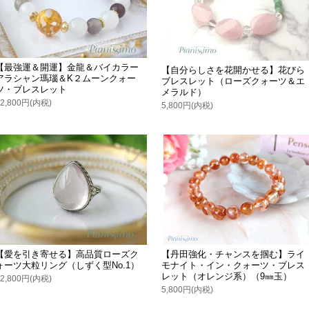
【最強運＆開運】金龍＆バイカラー
【自分らしさを花開かせる】花びら
アラシャン瑪瑙＆K２ムーンクォー
ブレスレット（ローズクォーツ＆エ
ツ・ブレスレット
メラルド）
12,800円(内税)
5,800円(内税)
【愛を引き寄せる】高品質ローズク
【丹田強化・チャンスを掴む】ライ
ォーツ大粒リング（しずく型No.1）
モナイト・イン・クォーツ・ブレス
レット（オレンジ系）（9㎜玉）
12,800円(内税)
5,800円(内税)