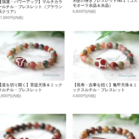
天使の導きブレスレットNo.1（コス
【強運・パワーアップ】マルチカラ
モオーラ水晶＆水晶）
ールチル・ブレスレット（ブラウン
6,800円(内税)
系クリア）
17,800円(内税)
【道を切り開く】菩提天珠＆ミック
【長寿・吉事を招く】亀甲天珠＆ミ
スルチル・ブレスレット
ックスルチル・ブレスレット
4,800円(内税)
4,800円(内税)