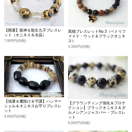
【開運】龍神＆龍生九子ブレスレ
黒猫ブレスレットNo.3（ペトリフ
ット（オニキス＆水晶）
ァイド・ウッド＆ブラックオニキ
ス）
7,800円(内税)
4,300円(内税)
【強運＆魔除け＆守護】ハンマー
【グラウンディング強化＆プロテ
シェル＆オニキスお守りブレスレ
クション】ブラックオニキス＆ダ
ット
ルメシアンジャスパー・ブレスレ
4,800円(内税)
ット
6,800円(内税)