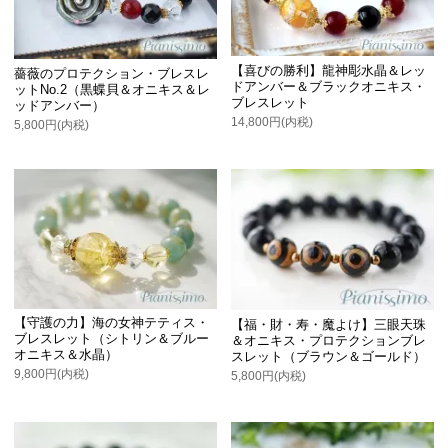
【喜びの勝利】龍神彫水晶＆レッ
薔薇のプロテクション・ブレスレ
ドアンバー＆ブラックオニキス・
ットNo.2（黒蝶貝＆オニキス＆レ
ブレスレット
ッドアンバー）
14,800円(内税)
5,800円(内税)
【守護の力】海の女神テティス・
【福・財・寿・魔よけ】三眼天珠
ブレスレット（シトリン＆ブルー
＆オニキス・プロテクションブレ
オニキス＆水晶）
スレット（ブラウン＆ゴールド）
9,800円(内税)
5,800円(内税)