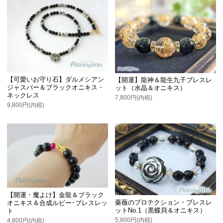
【可愛いお守り石】ダルメシアン
【開運】龍神＆龍生九子ブレスレ
ジャスパー＆ブラックオニキス・
ット（水晶＆オニキス）
ネックレス
7,800円(内税)
9,800円(内税)
【開運・魔よけ】金龍＆ブラック
薔薇のプロテクション・ブレスレ
オニキス＆合成ルビー･ブレスレッ
ットNo.1（黒蝶貝＆オニキス）
ト
5,800円(内税)
4,800円(内税)