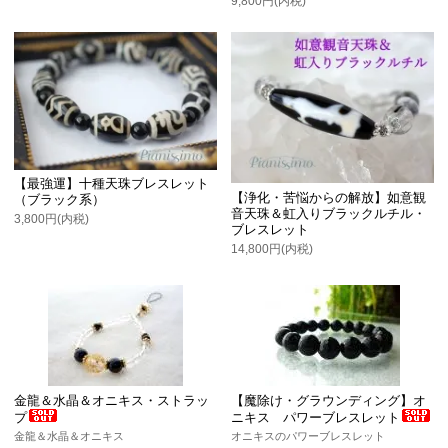
9,800円(内税)
【最強運】十種天珠ブレスレット
【浄化・苦悩からの解放】如意観
（ブラック系）
音天珠＆虹入りブラックルチル・
3,800円(内税)
ブレスレット
14,800円(内税)
金龍＆水晶＆オニキス・ストラッ
【魔除け・グラウンディング】オ
プ
ニキス パワーブレスレット
金龍＆水晶＆オニキス
オニキスのパワーブレスレット