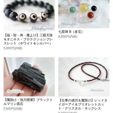
七星陣 B（多宝）
【福・財・寿・魔よけ】三眼天珠
8,800円(内税)
＆オニキス・プロテクションブレ
スレット（ホワイト＆シルバー）
5,800円(内税)
【魔除け・強力開運】ブラックト
【仕事の成功＆魔除け】レッドタ
ルマリン原石
イガーアイ＆ブリオレットカッ
ト・クリスタル・ネックレス
5,800円(内税)