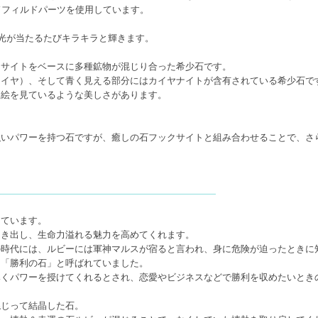
ドフィルドパーツを使用しています。
、光が当たるたびキラキラと輝きます。
クサイトをベースに多種鉱物が混じり合った希少石です。
ァイヤ）、そして青く見える部分にはカイヤナイトが含有されている希少石で
油絵を見ているような美しさがあります。
強いパワーを持つ石ですが、癒しの石フックサイトと組み合わせることで、さ
しています。
引き出し、生命力溢れる魅力を高めてくれます。
の時代には、ルビーには軍神マルスが宿ると言われ、身に危険が迫ったときに
ら「勝利の石」と呼ばれていました。
導くパワーを授けてくれるとされ、恋愛やビジネスなどで勝利を収めたいとき
混じって結晶した石。