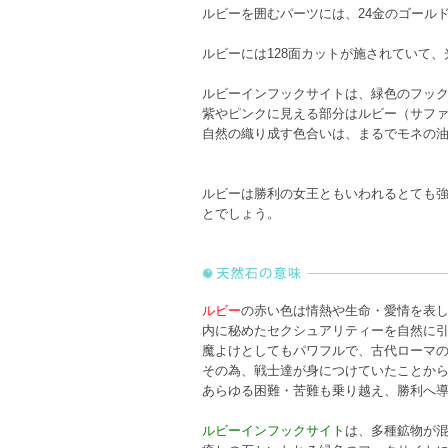
ルビーを囲むパーツには、24金のゴール
ルビーには128面カットが施されていて
ルビーインフックサイトは、緑色のフッ
紫やピンクに見える部分はルビー（サフ
自然の織り成す色合いは、まるでモネの
ルビーは勝利の女王ともいわれるとても
とでしょう。
ルビー
の赤い色は情熱や生命・愛情を表
内に秘めたセクシュアリティーを自然に
魔よけとしてもパワフルで、古代ローマ
その為、戦士達が身につけていたことか
あらゆる困難・苦難も乗り越え、勝利へ
ルビーインフックサイト
は、多種鉱物が