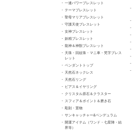
一連パワーブレスレット
テーマブレスレット
聖母マリアブレスレット
守護天使ブレスレット
女神ブレスレット
妖精ブレスレット
龍神＆神獣ブレスレット
天珠・回紋珠・マニ車・梵字ブレス
レット
ペンダントトップ
天然石ネックレス
天然石リング
ピアス＆イヤリング
クリスタル原石＆クラスター
スフィア＆ポイント＆磨き石
彫刻・置物
サンキャッチャー&ペンデュラム
開運アイテム（ワンド・七星陣・結
界等）