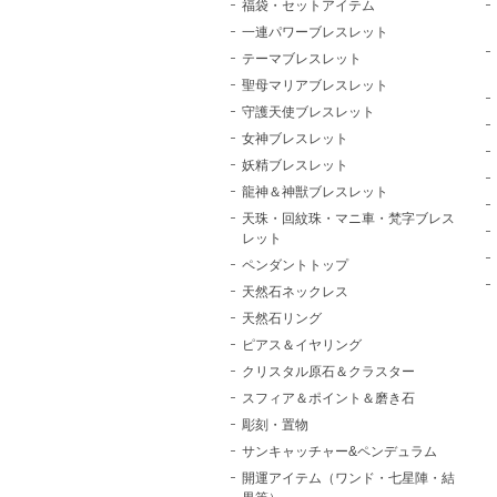
福袋・セットアイテム
一連パワーブレスレット
テーマブレスレット
聖母マリアブレスレット
守護天使ブレスレット
女神ブレスレット
妖精ブレスレット
龍神＆神獣ブレスレット
天珠・回紋珠・マニ車・梵字ブレス
レット
ペンダントトップ
天然石ネックレス
天然石リング
ピアス＆イヤリング
クリスタル原石＆クラスター
スフィア＆ポイント＆磨き石
彫刻・置物
サンキャッチャー&ペンデュラム
開運アイテム（ワンド・七星陣・結