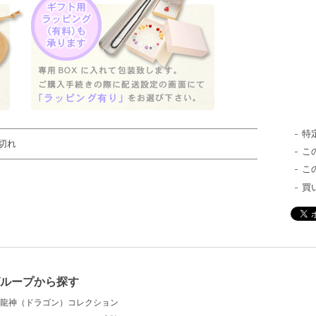
特
切れ
こ
こ
買
ループから探す
龍神（ドラゴン）コレクション