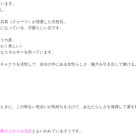
ています。
ん。
に石英（クォーツ）が浸透した天然石。
明になっている、可愛らしい石です。
フリカ産。
かく美しい♪
ルなエネルギーを持っています。
二チャクラを活性して、自分の中にある女性らしさ・魅力を引き出して輝ける
いときに、この明るい色合いが気持ちを上げて、あなたらしさを発揮して運を
び燃え上がらせる石
ともいわれているそうです。