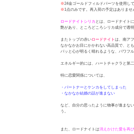
※
24金ゴールドフィルドパーツを使用し
※
1点のみです。再入荷の予定はありませ
ロードナイトシリカ
とは、ロードナイト
艶があり、ところどころシリカ成分で透
またトップの赤い
ロードナイト
は、南ア
なかなかお目にかかれない高品質で、とも
パッと心が明るく晴れるような、パワフ
エネルギー的には、ハートチャクラと第
特に恋愛関係については、
・パートナーとケンカをしてしまった
・なかなか結婚の話が進まない
など、自分の思ったように物事が進まな
う。
また、ロードナイトは
消えかけた愛を再