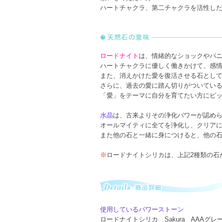
ハートチャクラ、第二チャクラを活性し
ロードナイト
は、情緒的なショックやパ
ハートチャクラに優しく働きかけて、感
また、消えかけた愛を復活させる石とし
さらに、過去の愛に踏ん切りがついてい
「愛」をテーマに自分を育てたい方にピ
水晶
は、古来よりその浄化パワーが認め
オールマイティに全てを浄化し、クリア
また他の石と一緒に身につけると、他の
※
ロードナイトシリカは、上記2種類の石
使用しているパワーストーン
ロードナイトシリカ Sakura AAAグ