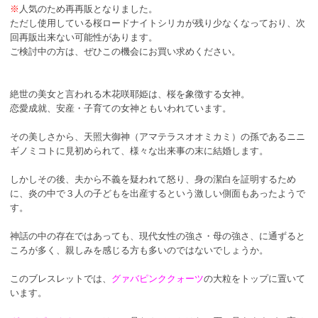
※
人気のため再再販となりました。
ただし使用している桜ロードナイトシリカが残り少なくなっており、次
回再販出来ない可能性があります。
ご検討中の方は、ぜひこの機会にお買い求めください。
絶世の美女と言われる木花咲耶姫は、桜を象徴する女神。
恋愛成就、安産・子育ての女神ともいわれています。
その美しさから、天照大御神（アマテラスオオミカミ）の孫であるニニ
ギノミコトに見初められて、様々な出来事の末に結婚します。
しかしその後、夫から不義を疑われて怒り、身の潔白を証明するため
に、炎の中で３人の子どもを出産するという激しい側面もあったようで
す。
神話の中の存在ではあっても、現代女性の強さ・母の強さ、に通ずると
ころが多く、親しみを感じる方も多いのではないでしょうか。
このブレスレットでは、
グァバピンククォーツ
の大粒をトップに置いて
います。