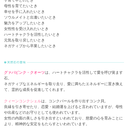
子育て中とのとき
母性を育てたいとき
幸せを手に入れたいとき
ソウルメイトと出逢いたいとき
魅力をアップしたいとき
女性性を受け入れたいとき
ハートチャクラを活性したいとき
元気を取り戻したいとき
ネガティブから卒業したいとき
グァバピンク・クオーツ
は、ハートチャクラを活性して愛を呼び覚ます
石。
ネガティブなエネルギーを取り去り、愛に満ちたエネルギーに置き換え
て、霊的な成長を促進してくれます。
クィーンコンクシェル
は、コンクパールを作り出すコンク貝。
良縁を引き寄せたり、恋愛・結婚運を上げると言われていますが、母性
や出産などのお守りとしても使われています。
女性の内面の美しさを引き出すといわれており、慈愛の心を育みことに
より、精神的な安定をもたらすといわれています。