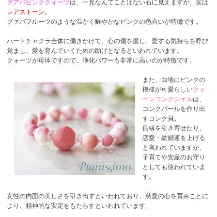
グアバピンククォーツ
は、一見なんてことはない石に見えますが、実は
レアストーン
。
グァバフルーツのような温かく鮮やかなピンクの色合いが特徴です。
ハートチャクラ全体に働きかけて、心の傷を癒し、愛する気持ちを呼び
覚まし、愛を育んでいくための助けとなるといわれています。
クォーツが母体ですので、浄化パワーも非常に高いのが特徴です。
また、白地にピンクの
模様が可愛らしい
クィ
ーンコンクシェル
は、
コンクパールを作り出
すコンク貝。
良縁を引き寄せたり、
恋愛・結婚運を上げる
と言われていますが、
子育てや安産のお守り
としても使われていま
す。
女性の内面の美しさを引き出すといわれており、慈愛の心を育みことに
より、精神的な安定をもたらすといわれています。