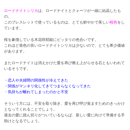
ロードナイトシリカ
は、ロードナイトとクォーツが一緒に結晶したも
の。
このブレスレットで使っているものは、とても鮮やかで美しい
桜色
をし
ています。
桜を象徴している木花咲耶姫にピッタリの色合いです。
これほど発色の良いロードナイトシリカは少ないので、とても希少価値
があります。
またロードナイトは消えかけた愛を再び燃え上がらせる石ともいわれて
いるそうです。
・恋人や夫婦間の関係性が冷えてきた
・関係がマンネリ化してきてつまらなくなってきた
・気持ちが離れてしまったのかと不安
そういう方には、不安を取り除き、愛を再び呼び覚ますためのきっかけ
となってくれることでしょう。
過去の愛に踏ん切りがついているならば、新しい愛に向けて準備する手
助けとなるでしょう。