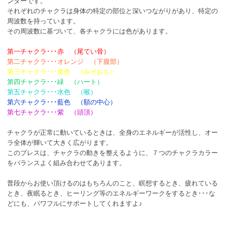
ンターです。
それぞれのチャクラは身体の特定の部位と深いつながりがあり、特定の
周波数を持っています。
その周波数に基づいて、各チャクラには色があります。
第一チャクラ･･･赤 （尾てい骨）
第二チャクラ･･･オレンジ （下腹部）
第三チャクラ･･･黄色 （みぞおち）
第四チャクラ･･･緑 （ハート）
第五チャクラ･･･水色 （喉）
第六チャクラ･･･藍色 （額の中心）
第七チャクラ･･･紫 （頭頂）
チャクラが正常に動いているときは、全身のエネルギーが活性し、オー
ラ全体が輝いて大きく広がります。
このブレスは、チャクラの動きを整えるように、７つのチャクラカラー
をバランスよく組み合わせてあります。
普段からお使い頂けるのはもちろんのこと、瞑想するとき、疲れている
とき、夜眠るとき、ヒーリング等のエネルギーワークをするとき･･･な
どにも、パワフルにサポートしてくれますよ♪