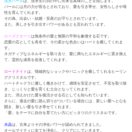
淡水パール
は、淡水生の貝の中に出来る真珠のことを指します。
パールには月の力が宿るとされており、愛を引き寄せ、女性らしさや母
性を育んでくれます。
その為、出会い・結婚・安産のお守りとされています。
また、美しさを引き出すパワーがあるとも言われています。
ローズクオーツ
は無条件の愛と無限の平和を象徴する石です。
恋愛の石としても有名で、その柔かな色合いはハートを癒してくれま
す。
ネガティブなエネルギーを取り去り、愛に満ちたエネルギーに置き換え
て、霊的な成長を促進してくれます。
ロードナイト
は、情緒的なショックやパニックを癒してくれるヒーリン
グクリスタルです。
ハートチャクラに優しく働きかけて、感情を安定させて、不安を取り除
き、じっくりと愛を育くむ土台となってくれます。
また、消えかけた愛を復活させる石としても知られています。
さらに、過去の愛に踏ん切りがついている場合には、新しい愛へと心を
開き、新しい愛を引き寄せてくれます。
「愛」をテーマに自分を育てたい方にピッタリのクリスタルです。
水晶
は、古来よりその浄化パワーが認められてきました。
オールマイティに全てを浄化し、クリアにしていきます。