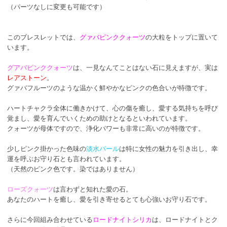
（パーツなしに変更も可能です）
このブレスレットでは、
グァバピンククォーツ
の大粒をトップに置いて
います。
グアバピンククォーツ
は、一見なんてことはない石に見えますが、実は
レアストーン
。
グァバフルーツのような温かく鮮やかなピンクの色合いが特徴です。
ハートチャクラ全体に働きかけて、心の傷を癒し、愛する気持ちを呼び
覚まし、愛を育んでいくための助けとなるといわれています。
クォーツが母体ですので、浄化パワーも非常に高いのが特徴です。
少しピンク掛かった色味の
淡水パール
は特に女性の魅力を引き出し、幸
運を呼ぶお守り石とも言われています。
（天然のピンク色です。染ではありません）
ローズクォーツ
は言わずと知れた愛の石。
あなたのハートを癒し、愛を引き寄せるとても心強いお守り石です。
さらに今回組み合わせている
ロードナイトシリカ
は、ロードナイトとク