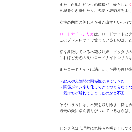
また、白地にピンクの模様が可愛らしい
良縁を引き寄せたり、恋愛・結婚運を上
女性の内面の美しさを引き出すといわれ
ロードナイトシリカ
は、ロードナイトと
このブレスレットで使っているものは、
桜を象徴している木花咲耶姫にピッタリ
これほど発色の良いロードナイトシリカ
またロードナイトは消えかけた愛を再び
・恋人や夫婦間の関係性が冷えてきた
・関係がマンネリ化してきてつまらなく
・気持ちが離れてしまったのかと不安
そういう方には、不安を取り除き、愛を
過去の愛に踏ん切りがついているならば
ピンク色は心理的に気持ちを明るくして