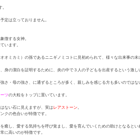
す。
の予定は立っておりません。
を象徴する女神。
れています。
スオオミカミ）の孫であるニニギノミコトに見初められて、様々な出来事の末
り、身の潔白を証明するために、炎の中で３人の子どもを出産するという激し
の強さ・母の強さ、に通ずるところが多く、親しみを感じる方も多いのではな
ォーツ
の大粒をトップに置いています。
とはない石に見えますが、実は
レアストーン
。
ピンクの色合いが特徴です。
傷を癒し、愛する気持ちを呼び覚まし、愛を育んでいくための助けとなるとい
非常に高いのが特徴です。