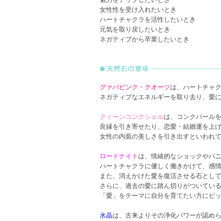
女性性を受け入れたいとき
ハートチャクラを活性したいとき
元気を取り戻したいとき
ネガティブから卒業したいとき
グァバピンク・クオーツ
は、ハートチャ
ネガティブなエネルギーを取り去り、愛
クィーンコンクシェル
は、コンクパール
良縁を引き寄せたり、恋愛・結婚運を上
女性の内面の美しさを引き出すといわれ
ロードナイト
は、情緒的なショックやパ
ハートチャクラに優しく働きかけて、感
また、消えかけた愛を復活させる石とし
さらに、過去の愛に踏ん切りがついてい
「愛」をテーマに自分を育てたい方にピ
水晶
は、古来よりその浄化パワーが認め