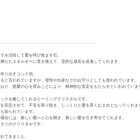
クラを活性して愛を呼び覚ます石。
に満ちたエネルギーに置き換えて、霊的な成長を促進してくれます。
を作り出すコンク貝。
げると言われていますが、母性や出産などのお守りとしても使われています。
ており、慈愛の心を育みことにより、精神的な安定をもたらすといわれていま
ニックを癒してくれるヒーリングクリスタルです。
情を安定させて、不安を取り除き、じっくりと愛を育くむ土台となってくれま
ても知られています。
る場合には、新しい愛へと心を開き、新しい愛を引き寄せてくれます。
ッタリのクリスタルです。
られてきました。