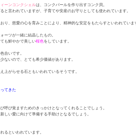
クィーンコンクシェル
は、コンクパールを作り出すコンク貝。
げると言われていますが、子育てや安産のお守りとしても使われています。
ており、慈愛の心を育みことにより、精神的な安定をもたらすといわれていま
クォーツが一緒に結晶したもの。
とても鮮やかで美しい
桜色
をしています。
の色合いです。
は少ないので、とても希少価値があります。
燃え上がらせる石ともいわれているそうです。
なってきた
再び呼び覚ますためのきっかけとなってくれることでしょう。
、新しい愛に向けて準備する手助けとなるでしょう。
くれるといわれています。