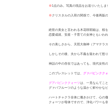
※
1点のみ。写真の現品をお送りいたしま
※
クリスタルの入荷の関係で、今後再販
絶世の美女と言われる木花咲耶姫は、桜
恋愛成就、安産・子育ての女神ともいわ
その美しさから、天照大御神（アマテラ
しかしその後、夫から不義を疑われて怒
神話の中の存在ではあっても、現代女性
このブレスレットでは、
グァバピンクク
グアバピンククォーツ
は、一見なんてこ
グァバフルーツのような温かく鮮やかな
ハートチャクラ全体に働きかけて、心の
クォーツが母体ですので、浄化パワーも