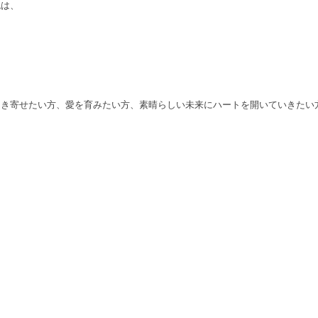
色は、
、
、
。
引き寄せたい方、愛を育みたい方、素晴らしい未来にハートを開いていきたい