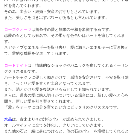
性を育んでくれます。
その為、出会い・結婚・安産のお守りとされています。
また、美しさを引き出すパワーがあるとも言われています。
ローズクオーツ
は無条件の愛と無限の平和を象徴する石です。
恋愛の石としても有名で、その柔かな色合いはハートを癒してくれま
す。
ネガティブなエネルギーを取り去り、愛に満ちたエネルギーに置き換え
て、霊的な成長を促進してくれます。
ロードナイト
は、情緒的なショックやパニックを癒してくれるヒーリン
グクリスタルです。
ハートチャクラに優しく働きかけて、感情を安定させて、不安を取り除
き、じっくりと愛を育くむ土台となってくれます。
また、消えかけた愛を復活させる石としても知られています。
さらに、過去の愛に踏ん切りがついている場合には、新しい愛へと心を
開き、新しい愛を引き寄せてくれます。
「愛」をテーマに自分を育てたい方にピッタリのクリスタルです。
水晶
は、古来よりその浄化パワーが認められてきました。
オールマイティに全てを浄化し、クリアにしていきます。
また他の石と一緒に身につけると、他の石のパワーを増幅してくれると