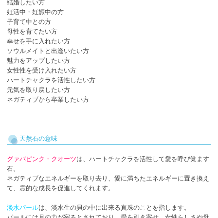
結婚したい方
妊活中・妊娠中の方
子育て中との方
母性を育てたい方
幸せを手に入れたい方
ソウルメイトと出逢いたい方
魅力をアップしたい方
女性性を受け入れたい方
ハートチャクラを活性したい方
元気を取り戻したい方
ネガティブから卒業したい方
天然石の意味
グァバピンク・クオーツ
は、ハートチャクラを活性して愛を呼び覚ます
石。
ネガティブなエネルギーを取り去り、愛に満ちたエネルギーに置き換え
て、霊的な成長を促進してくれます。
淡水パール
は、淡水生の貝の中に出来る真珠のことを指します。
パールには月の力が宿るとされており、愛を引き寄せ、女性らしさや母