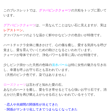
このブレスレットでは、
グァバピンククォーツ
の大粒をトップに置いて
います。
グアバピンククォーツ
は、一見なんてことはない石に見えますが、実は
レアストーン
。
グァバフルーツのような温かく鮮やかなピンクの色合いが特徴です。
ハートチャクラ全体に働きかけて、心の傷を癒し、愛する気持ちを呼び
覚まし、愛を育んでいくための助けとなるといわれています。
クォーツが母体ですので、浄化パワーも非常に高いのが特徴です。
少しピンク掛かった天然の色味の
淡水パール
は特に女性の魅力を引き出
し、幸運を呼ぶお守り石とも言われています。
（天然のピンク色です。染ではありません）
ローズクォーツ
は言わずと知れた愛の石。
あなたのハートを癒し、愛を引き寄せるとても心強いお守り石です。消
えかけた愛を再び燃え上がらせる石ともいわれているそうです。
・恋人や夫婦間の関係性が冷えてきた
・関係がマンネリ化してきてつまらなくなってきた