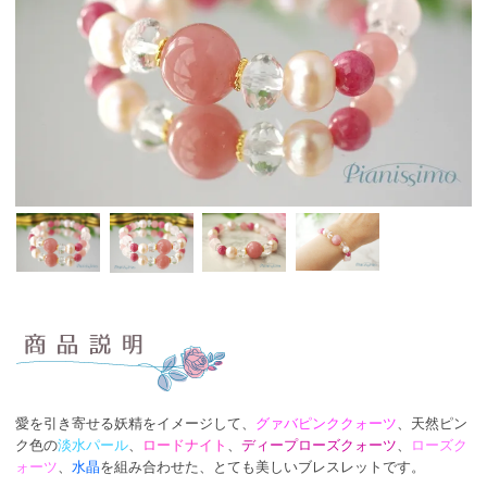
愛を引き寄せる妖精をイメージして、
グァバピンククォーツ
、天然ピン
ク色の
淡水パール
、
ロードナイト
、
ディープローズクォーツ
、
ローズク
ォーツ
、
水晶
を組み合わせた、とても美しいブレスレットです。