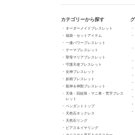
カテゴリーから探す
グ
オーダーメイドブレスレット
福袋・セットアイテム
一連パワーブレスレット
テーマブレスレット
聖母マリアブレスレット
守護天使ブレスレット
女神ブレスレット
妖精ブレスレット
龍神＆神獣ブレスレット
天珠・回紋珠・マニ車・梵字ブレス
レット
ペンダントトップ
天然石ネックレス
天然石リング
ピアス＆イヤリング