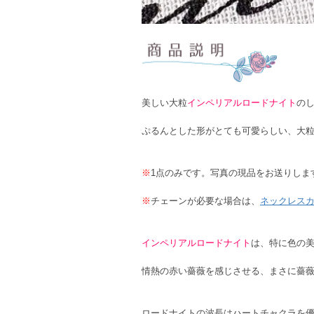
美しい大粒
インペリアルロードナイト
の
ぷるんとした形がとても可愛らしい、大
※
1点のみです。写真の現品をお送りしま
※
チェーンが必要な場合は、
ネックレス
インペリアルロードナイト
は、特に色の
情熱の赤い薔薇を感じさせる、まさに薔
ロードナイトの波長はハートチャクラを