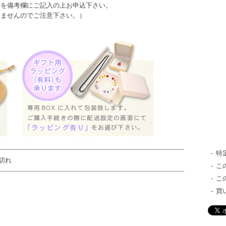
日を備考欄にご記入の上お申込下さい。
きませんのでご注意下さい。）
特
切れ
こ
こ
買