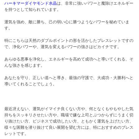
ハーキマーダイヤモンド水晶
は、非常に強いパワーと魔除けエネルギー
を持つとして知られています。
運気を強め、敵に勝ち、己の弱い心に勝つようなパワーを秘めていま
す。
特にこちらは天然のダブルポイントの形を活かしたブレスレットですの
で、浄化パワーや、運気を変えるパワーの強さはピカイチです。
あらゆる悪事を浄化し、エネルギーを高めて成功へと導いてくれる、そ
んな強さを感じます。
あなたを守り、正しい道へと導き、最強の守護で、大成功・大勝利へと
導いてくれることでしょう。
最近冴えない、運気がイマイチ良くない方や、何となくもやもやした気
持ちをスッキリさせたい方や、職場で嫌な上司とぶつからずにうまく切
り抜けたい方、ビジネスで成功したい方、ともかく運気を上げたい方、
様々な困難を潜り抜けて良い展開を望む方には、特におすすめのブレス
レットです。