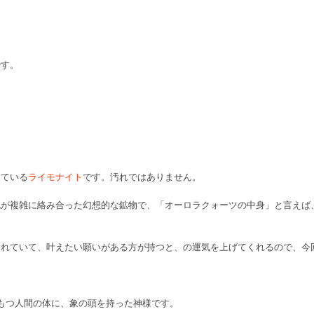
です。
している
ライモナイト
です。汚れではありません。
色が複雑に絡み合った幻想的な鉱物で、「オーロラクォーツの中身」と言えば
われていて、叶えたい願いがある方が持つと、の運気を上げてくれるので、今
もつ人間の体に、象の頭を持った神様です。