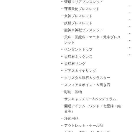
聖母マリアブレスレット
守護天使ブレスレット
女神ブレスレット
妖精ブレスレット
龍神＆神獣ブレスレット
天珠・回紋珠・マニ車・梵字ブレス
レット
ペンダントトップ
天然石ネックレス
天然石リング
ピアス＆イヤリング
クリスタル原石＆クラスター
スフィア＆ポイント＆磨き石
彫刻・置物
サンキャッチャー&ペンデュラム
開運アイテム（ワンド・七星陣・結
界等）
浄化用品
アウトレット・セール品