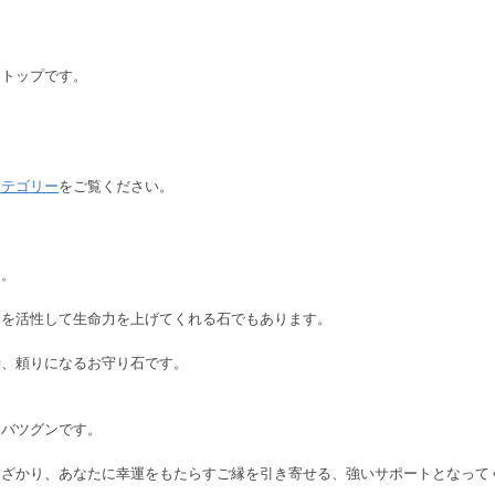
トトップです。
カテゴリー
をご覧ください。
ー
。
ラを活性して生命力を上げてくれる石でもあります。
時、頼りになるお守り石です。
もバツグンです。
遠ざかり、あなたに幸運をもたらすご縁を引き寄せる、強いサポートとなって