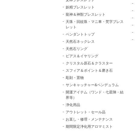
女神ブレスレット
妖精ブレスレット
龍神＆神獣ブレスレット
天珠・回紋珠・マニ車・梵字ブレス
レット
ペンダントトップ
天然石ネックレス
天然石リング
ピアス＆イヤリング
クリスタル原石＆クラスター
スフィア＆ポイント＆磨き石
彫刻・置物
サンキャッチャー&ペンデュラム
開運アイテム（ワンド・七星陣・結
界等）
浄化用品
アウトレット・セール品
お直し・修理・メンテナンス
期間限定浄化用アロマミスト