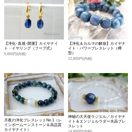
【浄化･直感･開運】カイヤナイ
【浄化＆カルマの解放】カイヤナ
ト・イヤリング（フープ式）
イト・パワーブレスレット（樽
型）
5,800円(内税)
12,800円(内税)
神秘の大天使ラジエル／カイヤナ
月夜の浄化ブレスレットNo.1（レ
イト＆エンジェルラダー水晶ブレ
インボームーンストーン＆高品質
スレット
カイヤナイト）
14,800円(内税)