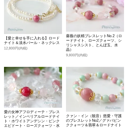
薔薇の妖精ブレスレットNo.2（ロ
【愛と幸せを手に入れる】ロード
ードナイト、ローズクォーツ、シ
ナイト＆淡水パール・ネックレス
リシャスシスト、とんぼ玉、水
12,800円(内税)
晶）
9,800円(内税)
愛の女神アフロディーテ・ブレス
クァン・イン（観音）慈愛・守護
レット／インペリアルロードナイ
のブレスレットNo2／グァバピン
ト・ホワイトアンデシン・ピンク
ククォーツ＆翡翠＆ロードナイト
エピドート・ローズクォーツ・水